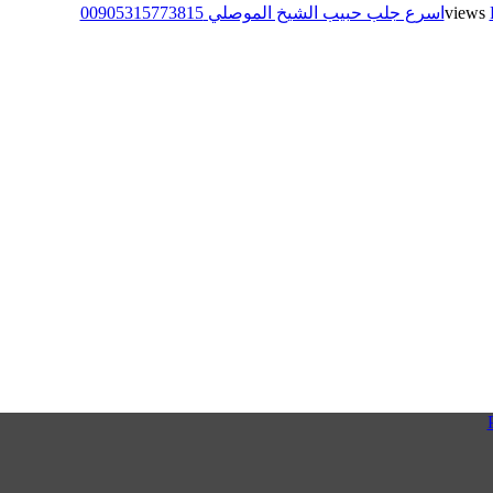
اسرع جلب حبيب الشيخ الموصلي 00905315773815