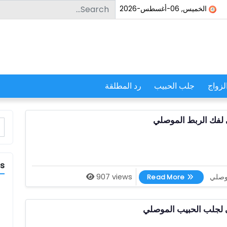
Search for:
الخميس, 06-أغسطس-2026
لزواج
جلب الحبيب
رد المطلقة
 لفك الربط الموصلي
r:
es
اقوى شيخ روحاني لفك الربط الموصلي
موصلي
907 views
Read More
 لجلب الحبيب الموصلي