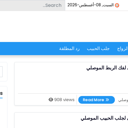
Search for:
السبت, 08-أغسطس-2026
لزواج
جلب الحبيب
رد المطلقة
 لفك الربط الموصلي
r:
es
اقوى شيخ روحاني لفك الربط الموصلي
موصلي
908 views
Read More
 لجلب الحبيب الموصلي