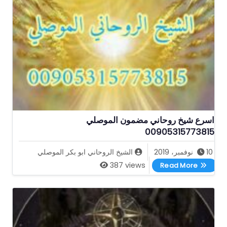
اسرع شيخ روحاني مضمون الموصلي
00905315773815
10 نوفمبر، 2019
الشيخ الروحاني ابو بكر الموصلي
اسرع شيخ روحاني مضمون الموصلي 00905315773815
387 views
Read More