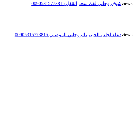
شيخ روحاني لفك سحر القفل 00905315773815
دعاء لجلب الحبيب الروحاني الموصلي 00905315773815