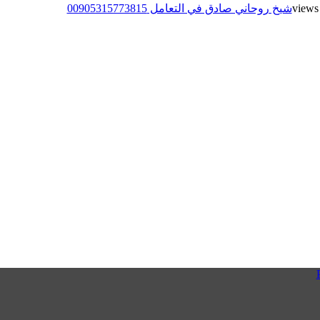
شيخ روحاني صادق في التعامل 00905315773815