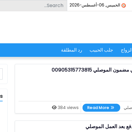
Search for:
الخميس, 06-أغسطس-2026
لزواج
جلب الحبيب
رد المطلقة
 الموصلي 00905315773815
r:
es
اسرع شيخ روحاني مضمون الموصلي 00905315773815
وصلي
384 views
Read More
فع بعد العمل الموصلي