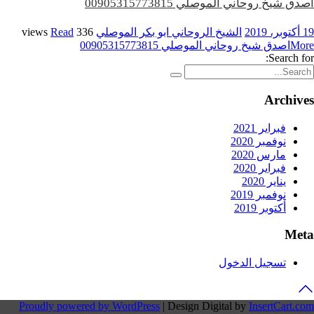
اصدق شيخ روحاني الموصلي 00905315773815
19 أكتوبر، 2019
الشيخ الروحاني ابو بكر الموصلي
336 views
Read
More
اصدق شيخ روحاني الموصلي 00905315773815
Search for:
Archives
فبراير 2021
نوفمبر 2020
مارس 2020
فبراير 2020
يناير 2020
نوفمبر 2019
أكتوبر 2019
Meta
تسجيل الدخول
Proudly powered by WordPress
|
Design Digital by
InsertCart.com