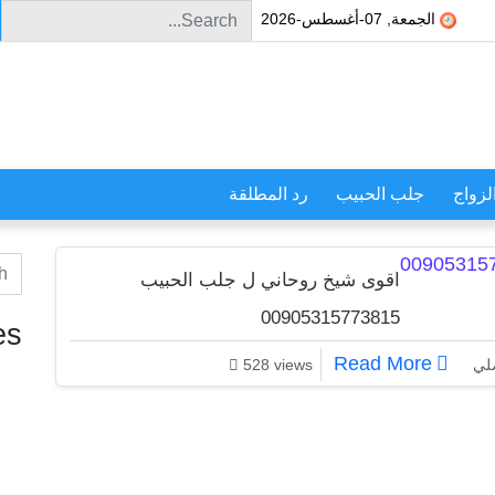
Search for:
الجمعة, 07-أغسطس-2026
لزواج
جلب الحبيب
رد المطلقة
or:
اقوى شيخ روحاني ل جلب الحبيب
00905315773815
es
اقوى شيخ روحاني ل جلب الحبيب 00905315773815
Read More
صلي
528 views