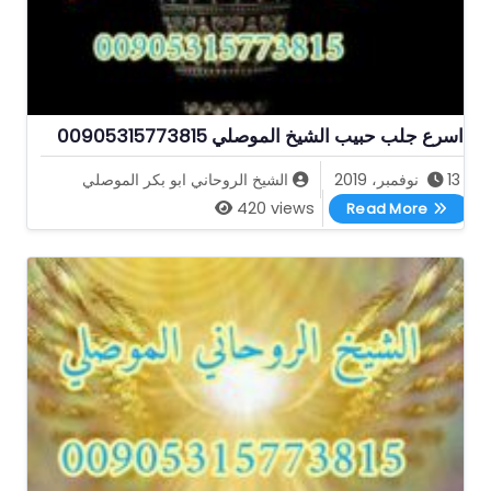
اسرع جلب حبيب الشيخ الموصلي 00905315773815
13 نوفمبر، 2019
الشيخ الروحاني ابو بكر الموصلي
اسرع جلب حبيب الشيخ الموصلي 00905315773815
420 views
Read More