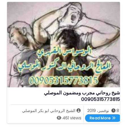
شيخ روحاني مجرب ومضمون الموصلي
00905315773815
8 نوفمبر، 2019
الشيخ الروحاني ابو بكر الموصلي
شيخ روحاني مجرب ومضمون الموصلي 00905315773815
461 views
Read More