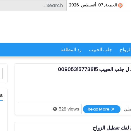
Search for:
الجمعة, 07-أغسطس-2026
لزواج
جلب الحبيب
رد المطلقة
لحبيب 00905315773815
r:
es
اقوى شيخ روحاني ل جلب الحبيب 00905315773815
صلي
528 views
Read More
لفك تعطيل الزواج