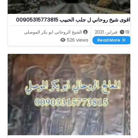
اقوى شيخ روحاني ل جلب الحبيب 00905315773815
19 فبراير، 2021
الشيخ الروحاني ابو بكر الموصلي
اقوى شيخ روحاني ل جلب الحبيب 00905315773815
526 views
Read More