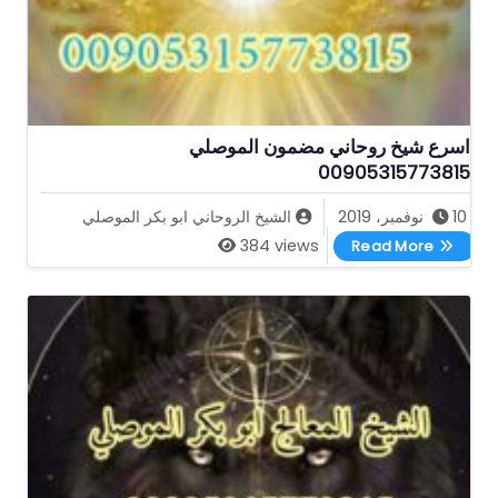
اسرع شيخ روحاني مضمون الموصلي
00905315773815
10 نوفمبر، 2019
الشيخ الروحاني ابو بكر الموصلي
اسرع شيخ روحاني مضمون الموصلي 00905315773815
384 views
Read More