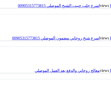
اسرع جلب حبيب الشيخ الموصلي 00905315773815
اسرع شيخ روحاني مضمون الموصلي 00905315773815
معالج روحاني والدفع بعد العمل الموصلي