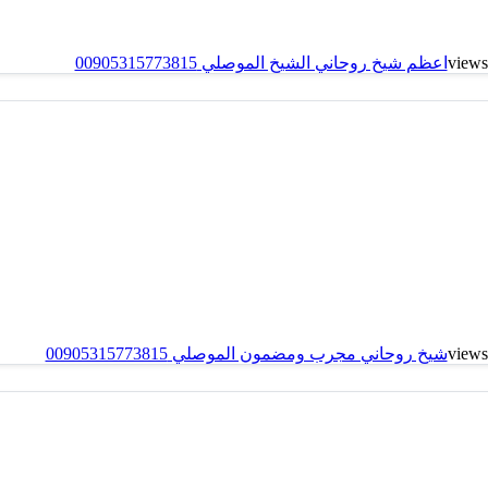
اعظم شيخ روحاني الشيخ الموصلي 00905315773815
شيخ روحاني مجرب ومضمون الموصلي 00905315773815