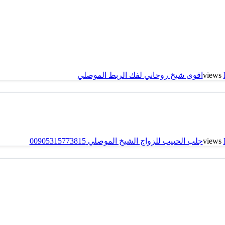
اقوى شيخ روحاني لفك الربط الموصلي
جلب الحبيب للزواج الشيخ الموصلي 00905315773815