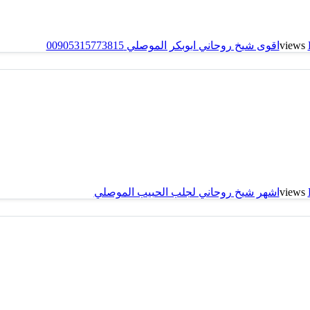
اقوى شيخ روحاني ابوبكر الموصلي 00905315773815
اشهر شيخ روحاني لجلب الحبيب الموصلي