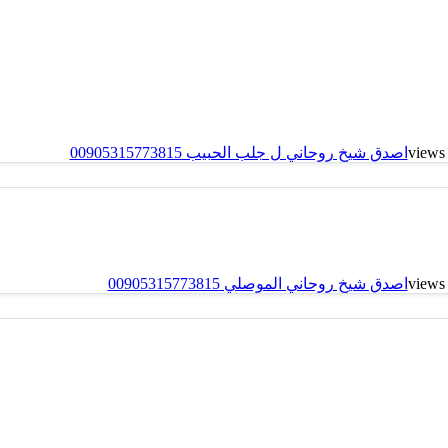
اصدق شيخ روحاني ل جلب الحبيب 00905315773815
اصدق شيخ روحاني الموصلي 00905315773815