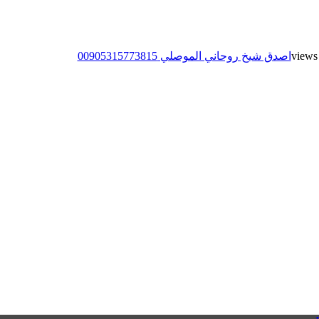
اصدق شيخ روحاني الموصلي 00905315773815