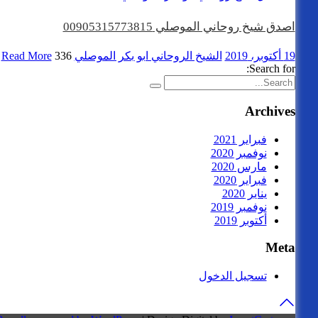
اصدق شيخ روحاني الموصلي 00905315773815
19 أكتوبر، 2019
الشيخ الروحاني ابو بكر الموصلي
336 views
Read More
Search for:
Archives
فبراير 2021
نوفمبر 2020
مارس 2020
فبراير 2020
يناير 2020
نوفمبر 2019
أكتوبر 2019
Meta
تسجيل الدخول