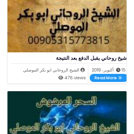
شيخ روحاني يقبل الدفع بعد النتيجة
15 أكتوبر، 2019
الشيخ الروحاني ابو بكر الموصلي
شيخ روحاني يقبل الدفع بعد النتيجة
476 views
Read More