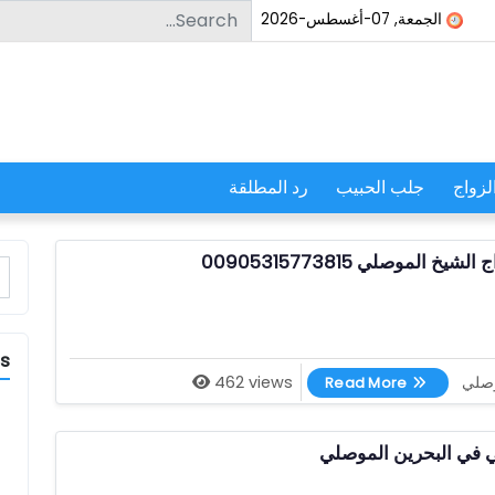
Search for:
الجمعة, 07-أغسطس-2026
لزواج
جلب الحبيب
رد المطلقة
 الموصلي 00905315773815
r:
es
جلب الحبيب للزواج الشيخ الموصلي 00905315773815
وصلي
462 views
Read More
 في البحرين الموصلي