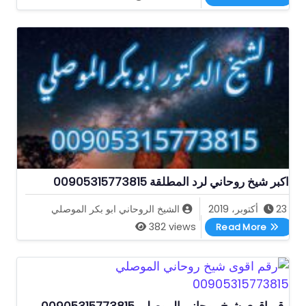
اكبر شيخ روحاني لرد المطلقة 00905315773815
23 أكتوبر، 2019
الشيخ الروحاني ابو بكر الموصلي
اكبر شيخ روحاني لرد المطلقة 00905315773815
382 views
Read More
رقم اقوى شيخ روحاني الموصلي 00905315773815