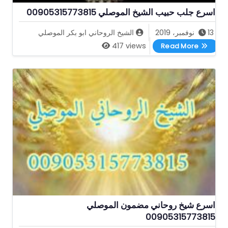
اسرع جلب حبيب الشيخ الموصلي 00905315773815
13 نوفمبر، 2019
الشيخ الروحاني ابو بكر الموصلي
اسرع جلب حبيب الشيخ الموصلي 00905315773815
417 views
Read More
اسرع شيخ روحاني مضمون الموصلي
00905315773815