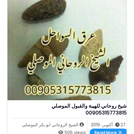
شيخ روحاني للهيبة والقبول الموصلي
00905315773815
27 أكتوبر، 2019
الشيخ الروحاني ابو بكر الموصلي
شيخ روحاني للهيبة والقبول الموصلي 00905315773815
506 views
Read More