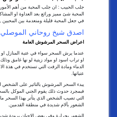
جلب الحبيب : ان جلب المحبة من أهم الأم
المحبة شئ مميز ورائع بعد العداوة او المشا
في جعل المحبة قليلة ومنعدمة بين المحبين , 
اصدق شيخ روحاني الموصلي 00905315773815
اعراض السحر المرشوش العامة
عندما يرش السحر سواء في عتبة المنازل او 
او تراب اسود او مواد زيتية لو نها غامق وذ
الدماء ومادة الزفت التي تستخدم في هذة ال
عتباتها.
يبدء السحر المرشوش بالتاثير علی الشخص ال
فبمجرد حدوث ذلك يقوم الجني الموكل بال
التي تصيب الشخص الذي يتأتر بهذا السحر ما 
الشعور بآلام شديدة في منطقة القدمين.
الشعور بحرارة وفي بعض الاحيان برودة شديدة