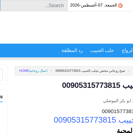
Search for:
الجمعة, 07-أغسطس-2026
لزواج
جلب الحبيب
رد المطلقة
شيخ روحاني مختص بجلب الحبيب 00905315773815
اعمال روحانية
HOME
r:
0090
es
 ابو بكر الموصلي
009053
لمحبة