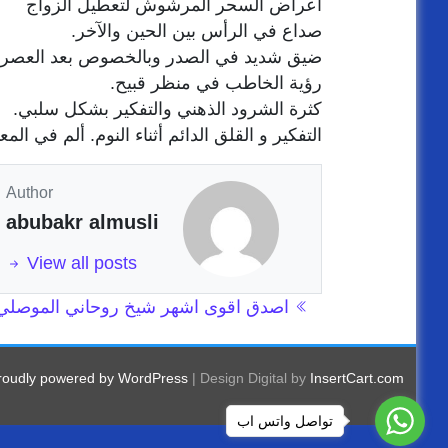
اعراض السحر المرشوش لتعطيل الزواج
صداع في الرأس بين الحين والآخر.
ضيق شديد في الصدر وبالخصوص بعد العصر إ
رؤية الخاطب في منظر قبيح.
كثرة الشرود الذهني والتفكير بشكل سلبي.
التفكير و القلق الدائم أثناء النوم. ألم في الم
Author
abubakr almusli
View all posts
Post navigation
اصدق اقوى اشهر شيخ روحاني الموصلي
roudly powered by WordPress
|
Design Digital by
InsertCart.com
تواصل واتس اب