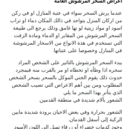
اعراض السحر المرشوش العامة
عندما يرش السحر سواء في عتبة المنازل او في ركن
من اركان المنزل يتواجد في ذالك المكان دماء او تراب
اسود او مواد زيتية لو نها غامق وذلك يرجع الى طبيعة
السحر المرشوش من المقابر او الدماء ومادة الزفت
التي تستخدم في هذة الانواع من الاسحار المرشوشة
في المنازل وخصوصا على عتباتها.
يبدء السحر المرشوش بالتاثير علی الشخص المراد
سحره اذا وطأه او تخطاه او مر بالقرب منه فبمجرد
حدوث ذلك يقوم الجني الموكل بالسحر بسحر الشخص
المطلوب ومن بين أهم الاعراض التي تصيب الشخص
الذي يتأتر بهذا السحر ما يلي
الشعور بآلام شديدة في منطقة القدمين.
الشعور بحرارة وفي بعض الاحيان برودة شديدة مابين
الركبة إلى أسفل القدمان.
وجود كدمات خضراء أو زرقاء تميل الى اللون الأسود