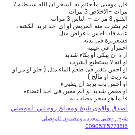
قال موسى ما جئتم به السحر ان الله سيبطله 7
مرات -الاخلاص 3 مرات
الفلق 3 مرات – الناس 3 مرات
ثم يشرب منه المريض او اى احد تريد الكشف
عليه فاذا احس باعراض مثل :
قشعريرة فى بدنه
احمرار فى عينيه
اراد ان يبكى او بكاء شديد
او انه لا يستطيع الشرب
او احس بتغير فى طعم الماء مثل ( حلو او مر او
به زيت او مالح )
او احس بانه يريد ان يتقيىء
او مغص شديد او الم معين فى احد اعضاءه
فانما هو سحر مصاب به
اصدق واقوى شيخ ومعالج روحاني الموصلي
شيخ روحاني مجرب ومضمون الموصلي
00905315773815