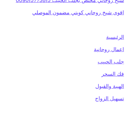
شيخ روحاني مختص بجلب الحبيب 009015773815
اقوى شيخ روحاني كويتي مضمون الموصلي
الرئيسية
اعمال روحانية
جلب الحبيب
فك السحر
الهيبة والقبول
تسهيل الزواج