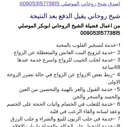
اصدق شيخ روحاني الموصلي 00905315773815
شيخ روحاني يقبل الدفع بعد النتيجة
من اعمال فضيلة الشيخ الروحاني ابوبكر الموصلي
00905315773815
1-خدمة لتسخير القلوب بالمحبة
2 -خدمة لتزويج البنت العانس والمتعطلة عن الزواج
3 -خدمة لجلب الحبيب للزواج واسرع خدمة عندها
48ساعة
4 -ربط بعض الازواج عن الزواج في حالة تضرر الزوجة
الاولى
5- خدمة القبول والعز ىالهيبة والتحصين من العين
والحسد والسحر والجن
6 -خدمة للتغلب في الخصام واثبات الحجة على الخصم
وعقد لسانه والقاء الرعب في قلبه
7 -خدمة في جلب الزبون للبيع والشراء و جلب الرزق
8- خدمة للدخول على الحكام والقضاة وارباب الاقلام